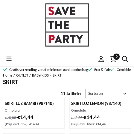
Cookievoorkeuren zijn momenteel gesloten.
0
Gratis verzending vanaf minimum aankoopbedrag
Eco & Fair
Gemiddelde
Home
/
OUTLET
/
BABY/KIDS
/
SKIRT
SKIRT
Sorteermethode
11
Artikelen
SKIRT LUZ BAMBI (98/140)
SKIRT LUZ LEMON (98/140)
Merk:
Merk:
Onnolulu
Onnolulu
Van 28,88 voor 14,44, exclusief btw: 14,44
Van 28,88 voor 14,44, exclusief b
€14,44
€14,44
€28,88
€28,88
(Prijs excl. btw):
€14,44
(Prijs excl. btw):
€14,44