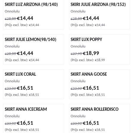
SKIRT LUZ ARIZONA (98/140)
SKIRt JULIE ARIZONA (98/152)
Merk:
Merk:
Onnolulu
Onnolulu
Van 28,88 voor 14,44, exclusief btw: 14,44
Van 28,88 voor 14,44, exclusief b
€14,44
€14,44
€28,88
€28,88
(Prijs excl. btw):
€14,44
(Prijs excl. btw):
€14,44
SKIRT JULIE LEMON(98/140)
SKIRT LUX POPPY
Merk:
Merk:
Onnolulu
Onnolulu
Van 28,88 voor 14,44, exclusief btw: 14,44
Van 37,98 voor 18,99, exclusief b
€14,44
€18,99
€28,88
€37,98
(Prijs excl. btw):
€14,44
(Prijs excl. btw):
€18,99
SKIRT LUX CORAL
SKIRT ANNA GOOSE
Merk:
Merk:
Onnolulu
Onnolulu
Van 33,02 voor 16,51, exclusief btw: 16,51
Van 33,02 voor 16,51, exclusief b
€16,51
€16,51
€33,02
€33,02
(Prijs excl. btw):
€16,51
(Prijs excl. btw):
€16,51
SKIRT ANNA ICECREAM
SKIRT ANNA ROLLERDISCO
Merk:
Merk:
Onnolulu
Onnolulu
Van 33,02 voor 16,51, exclusief btw: 16,51
Van 33,02 voor 16,51, exclusief b
€16,51
€16,51
€33,02
€33,02
(Prijs excl. btw):
€16,51
(Prijs excl. btw):
€16,51