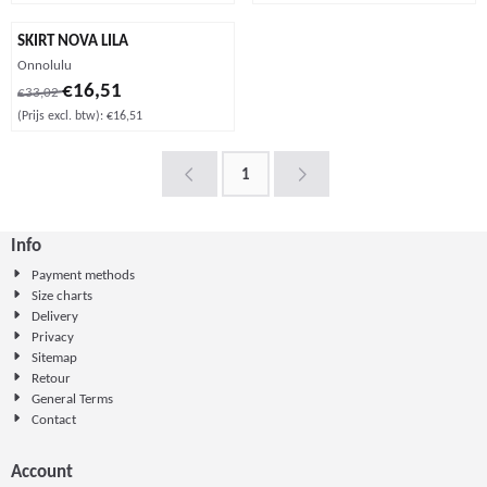
SKIRT NOVA LILA
Merk:
Onnolulu
Van 33,02 voor 16,51, exclusief btw: 16,51
€16,51
€33,02
(Prijs excl. btw):
€16,51
1
Info
Payment methods
Size charts
Delivery
Privacy
Sitemap
Retour
General Terms
Contact
Account