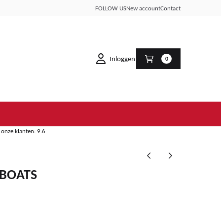
FOLLOW US
New account
Contact
Inloggen
0
onze klanten: 9.6
- BOATS