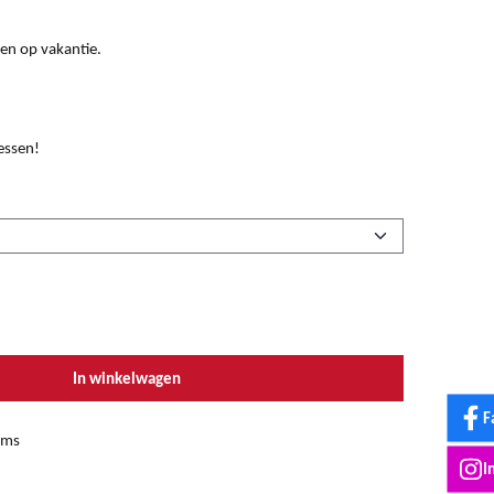
en op vakantie.
essen!
In winkelwagen
F
ems
I