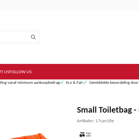
T US
FOLLOW US
nding vanaf minimum aankoopbedrag
Eco & Fair
Gemiddelde beoordeling door 
Small Toiletbag 
Artikelnr:
17can18e