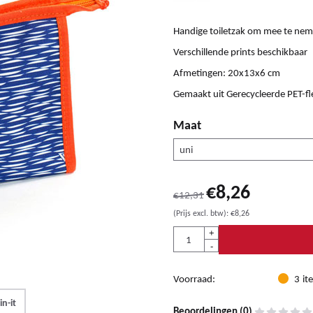
Handige toiletzak om mee te nem
Verschillende prints beschikbaar
Afmetingen: 20x13x6 cm
Gemaakt uit Gerecycleerde PET-fl
Maat
€
8,26
€
12,31
(Prijs excl. btw):
€
8,26
Aantal
+
-
Voorraad:
3
it
in-it
Beoordelingen (
0
)