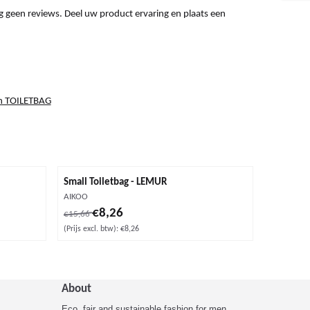
g geen reviews. Deel uw product ervaring en plaats een
n TOILETBAG
Small Toiletbag - LEMUR
Merk:
AIKOO
w: 8,26
Van 15,66 voor 8,26, exclusief btw: 8,26
€8,26
€15,66
(Prijs excl. btw):
€8,26
About
Eco, fair and sustainable fashion for men,