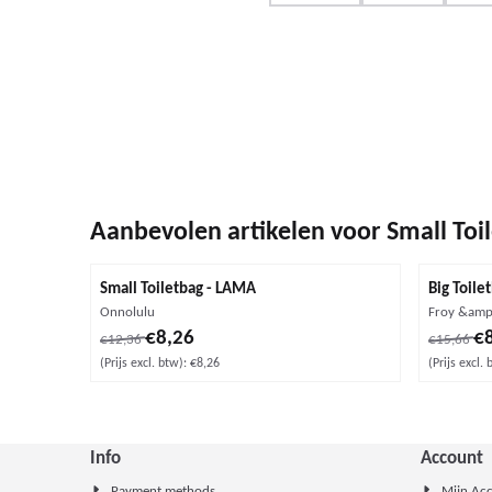
Aanbevolen artikelen voor
Small Toi
Small Toiletbag - LAMA
Big Toile
Merk:
Merk:
Onnolulu
Froy &amp
Van 12,36 voor 8,26, exclusief btw: 8,26
Van 15,66
€8,26
€
€12,36
€15,66
(Prijs excl. btw):
€8,26
(Prijs excl. 
Info
Account
Payment methods
Mijn Ac