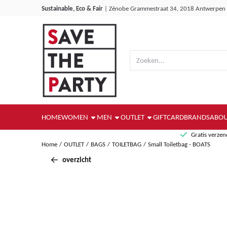
Cookievoorkeuren zijn momenteel gesloten.
Sustainable, Eco & Fair
|
Zénobe Grammestraat 34, 2018 Antwerpen
Zoeken
HOME
WOMEN
MEN
OUTLET
GIFTCARD
BRANDS
ABOU
Gratis verze
Home
/
OUTLET
/
BAGS
/
TOILETBAG
/
Small Toiletbag - BOATS
overzicht