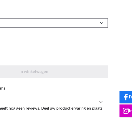
In winkelwagen
ems
F
heeft nog geen reviews. Deel uw product ervaring en plaats
I