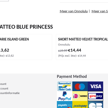
Meer van Onnolulu
|
Meer van 
ATTEO BLUE PRINCESS
ARIE ISLAND GREEN
SHORT MATTEO VELVET TROPICAL
Merk:
Onnolulu
 voor 13,62, exclusief btw: 13,62
Van 28,88 voor 14,44, exclusief b
13,62
€14,44
€28,88
btw):
€13,62
(Prijs excl. btw):
€14,44
Payment Method
count
Account
countinformatie