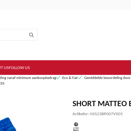
T US
FOLLOW US
nding vanaf minimum aankoopbedrag
Eco & Fair
Gemiddelde beoordeling door 
ESS
SHORT MATTEO B
Artikelnr:
NSS23BP007VX05