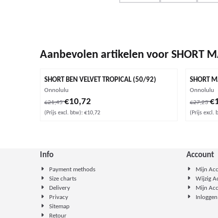
Aanbevolen artikelen voor
SHORT M
SHORT BEN VELVET TROPICAL (50/92)
SHORT M
Merk:
Merk:
Onnolulu
Onnolulu
Van 21,45 voor 10,72, exclusief btw: 10,72
Van 27,23
€10,72
€
€21,45
€27,23
(Prijs excl. btw):
€10,72
(Prijs excl. 
Info
Account
Payment methods
Mijn Ac
Size charts
Wijzig 
Delivery
Mijn Ac
Privacy
Inloggen
Sitemap
Retour