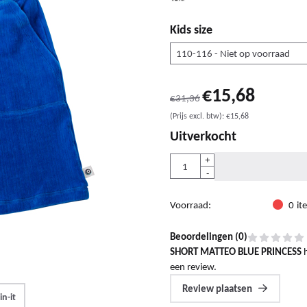
Kids size
€
15,68
€
31,36
(Prijs excl. btw):
€
15,68
Uitverkocht
Aantal
+
-
Voorraad:
0
it
Beoordelingen (
0
)
SHORT MATTEO BLUE PRINCESS
een review.
Review plaatsen
in-it