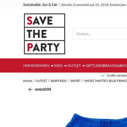
Cookievoorkeuren zijn momenteel gesloten.
Sustainable, Eco & Fair
|
Zénobe Grammestraat 34, 2018 Antwerpen
Zoeken
HOME
WOMEN
MEN
OUTLET
GIFTCARD
BRANDS
ABOU
Gratis verze
Home
/
OUTLET
/
BABY/KIDS
/
SHORT
/
SHORT MATTEO BLUE PRINC
overzicht