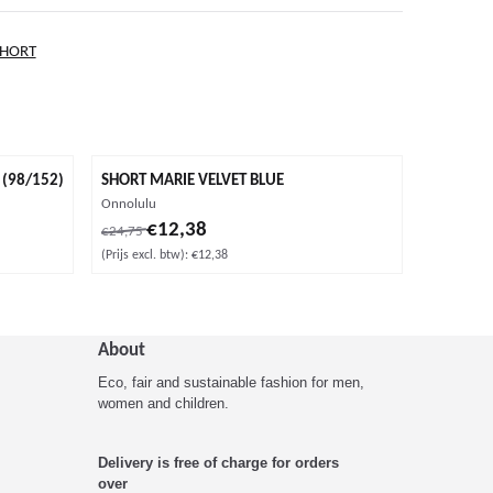
SHORT
 (98/152)
SHORT MARIE VELVET BLUE
Merk:
Onnolulu
tw: 14,44
Van 24,75 voor 12,38, exclusief btw: 12,38
€12,38
€24,75
(Prijs excl. btw):
€12,38
About
Eco, fair and sustainable fashion for men,
women and children.
Delivery is free of charge for orders
over