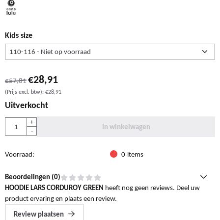
Kids size
€
28,91
€
57,81
(Prijs excl. btw):
€
28,91
Uitverkocht
Aantal
+
In winkelwagen
-
Voorraad:
0
items
Beoordelingen (
0
)
HOODIE LARS CORDUROY GREEN
heeft nog geen reviews. Deel uw
product ervaring en plaats een review.
Review plaatsen