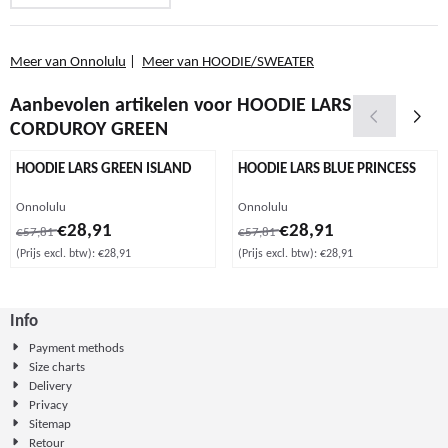
Meer van Onnolulu
|
Meer van HOODIE/SWEATER
Aanbevolen artikelen voor
HOODIE LARS
CORDUROY GREEN
HOODIE LARS GREEN ISLAND
HOODIE LARS BLUE PRINCESS
Merk:
Merk:
Onnolulu
Onnolulu
Van 57,81 voor 28,91, exclusief btw: 28,91
Van 57,81 voor 28,91, exclusief b
€28,91
€28,91
€57,81
€57,81
(Prijs excl. btw):
€28,91
(Prijs excl. btw):
€28,91
Info
Payment methods
Size charts
Delivery
Privacy
Sitemap
Retour