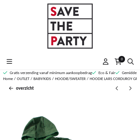
Cookievoorkeuren zijn momenteel gesloten.
0
Gratis verzending vanaf minimum aankoopbedrag
Eco & Fair
Gemiddelde
Home
/
OUTLET
/
BABY/KIDS
/
HOODIE/SWEATER
/
HOODIE LARS CORDUROY GRE
overzicht