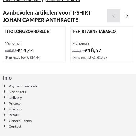
Aanbevolen artikelen voor
T-SHIRT
JOHAN CAMPER ANTHRACITE
TITO LONGBOARD BLUE
T-SHIRT ARNE TABASCO
Merk:
Merk:
Munoman
Munoman
Van 28,88 voor 14,44, exclusief btw: 14,44
Van 37,15 voor 18,57, exclusief b
€14,44
€18,57
€28,88
€37,15
(Prijs excl. btw):
€14,44
(Prijs excl. btw):
€18,57
Info
Payment methods
Size charts
Delivery
Privacy
Sitemap
Retour
General Terms
Contact