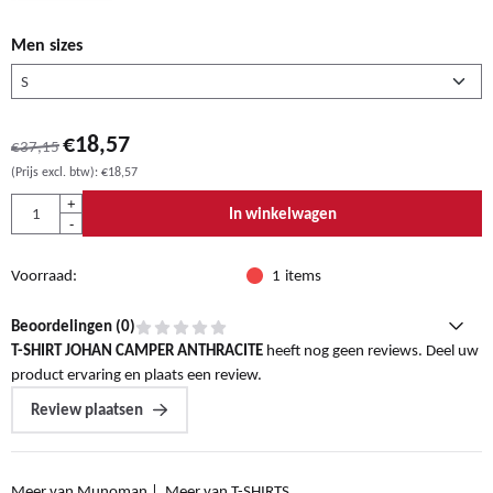
Men sizes
€
18,57
€
37,15
(Prijs excl. btw):
€
18,57
Aantal
+
In winkelwagen
-
Voorraad:
1
items
Beoordelingen (
0
)
T-SHIRT JOHAN CAMPER ANTHRACITE
heeft nog geen reviews. Deel uw
product ervaring en plaats een review.
Review plaatsen
Meer van Munoman
|
Meer van T-SHIRTS