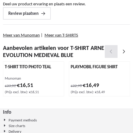
Deel uw product ervaring en plaats een review.
Review plaatsen
Meer van Munoman
|
Meer van T-SHIRTS
Aanbevolen artikelen voor
T-SHIRT ARNE
EVOLUTION MEDIEVAL BLUE
T-SHIRT TITO PHOTO TEAL
PLAYMOBIL FIGURE SHIRT
Merk:
Munoman
Van 33,02 voor 16,51, exclusief btw: 16,51
Van 32,98 voor 16,49, exclusief b
€16,51
€16,49
€33,02
€32,98
(Prijs excl. btw):
€16,51
(Prijs excl. btw):
€16,49
Info
Payment methods
Size charts
Delivery