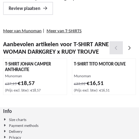
Review plaatsen
Meer van Munoman
|
Meer van T-SHIRTS
Aanbevolen artikelen voor
T-SHIRT ARNE
WOMAN DARKGREY x RUDY TROUVE
T-SHIRT JOHAN CAMPER
T-SHIRT TITO MOTOR OLIVE
ANTHRACITE
Merk:
Merk:
Munoman
Munoman
Van 37,15 voor 18,57, exclusief btw: 18,57
Van 33,02 voor 16,51, exclusief b
€18,57
€16,51
€37,15
€33,02
(Prijs excl. btw):
€18,57
(Prijs excl. btw):
€16,51
Info
Size charts
Payment methods
Delivery
Privacy