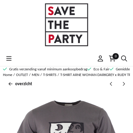
Cookievoorkeuren zijn momenteel gesloten.
0
Gratis verzending vanaf minimum aankoopbedrag
Eco & Fair
Gemiddelde
Home
/
OUTLET
/
MEN
/
T-SHIRTS
/
T-SHIRT ARNE WOMAN DARKGREY x RUDY TR
overzicht