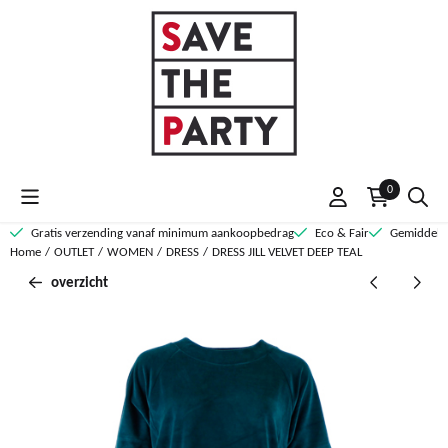
Cookievoorkeuren zijn momenteel gesloten.
0
Gratis verzending vanaf minimum aankoopbedrag
Eco & Fair
Gemiddelde
Home
/
OUTLET
/
WOMEN
/
DRESS
/
DRESS JILL VELVET DEEP TEAL
overzicht