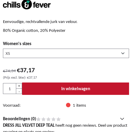
Eenvoudige, rechtvallende jurk van velour.
80% Organic cotton, 20% Polyester
Women's sizes
€
37,17
€
74,34
(Prijs excl. btw):
€
37,17
Aantal
+
In winkelwagen
-
Voorraad:
1
items
Beoordelingen (
0
)
DRESS JILL VELVET DEEP TEAL
heeft nog geen reviews. Deel uw product
ervaring en plaats een review.