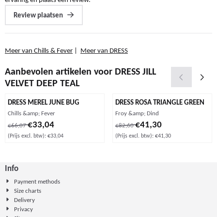
Review plaatsen
Meer van Chills & Fever
|
Meer van DRESS
Aanbevolen artikelen voor
DRESS JILL
VELVET DEEP TEAL
DRESS MEREL JUNE BUG
DRESS ROSA TRIANGLE GREEN
Merk:
Merk:
Chills &amp; Fever
Froy &amp; Dind
Van 66,07 voor 33,04, exclusief btw: 33,04
Van 82,60 voor 41,30, exclusief b
€33,04
€41,30
€66,07
€82,60
(Prijs excl. btw):
€33,04
(Prijs excl. btw):
€41,30
Info
Payment methods
Size charts
Delivery
Privacy