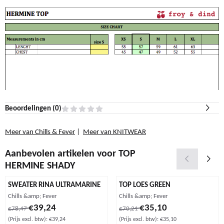
Beoordelingen (
0
)
Meer van Chills & Fever
|
Meer van KNITWEAR
Aanbevolen artikelen voor
TOP
HERMINE SHADY
SWEATER RINA ULTRAMARINE
TOP LOES GREEN
Merk:
Merk:
Chills &amp; Fever
Chills &amp; Fever
Van 78,47 voor 39,24, exclusief btw: 39,24
Van 70,21 voor 35,10, exclusief b
€39,24
€35,10
€78,47
€70,21
(Prijs excl. btw):
€39,24
(Prijs excl. btw):
€35,10