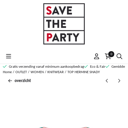
Cookievoorkeuren zijn momenteel gesloten.
0
Gratis verzending vanaf minimum aankoopbedrag
Eco & Fair
Gemiddelde
Home
/
OUTLET
/
WOMEN
/
KNITWEAR
/
TOP HERMINE SHADY
overzicht