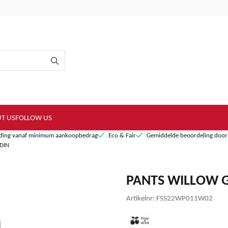
T US
FOLLOW US
nding vanaf minimum aankoopbedrag
Eco & Fair
Gemiddelde beoordeling door 
DIN
PANTS WILLOW 
Artikelnr:
FSS22WP011W02