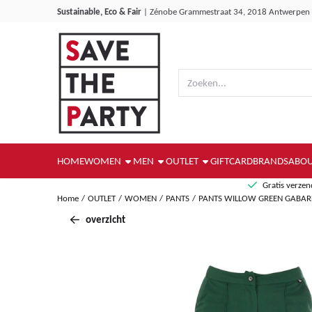
Cookievoorkeuren zijn momenteel gesloten.
Sustainable, Eco & Fair
|
Zénobe Grammestraat 34, 2018 Antwerpen
Zoeken
HOME
WOMEN
MEN
OUTLET
GIFTCARD
BRANDS
ABOU
Gratis verze
Home
/
OUTLET
/
WOMEN
/
PANTS
/
PANTS WILLOW GREEN GABAR
overzicht