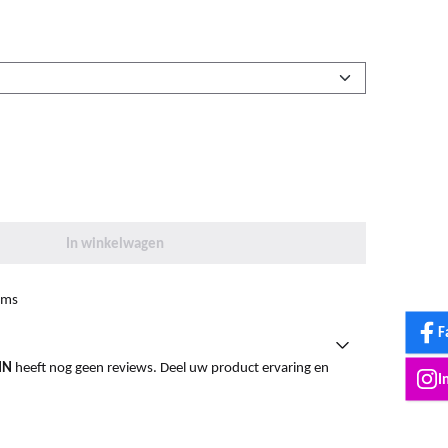
In winkelwagen
ems
F
IN
heeft nog geen reviews. Deel uw product ervaring en
I