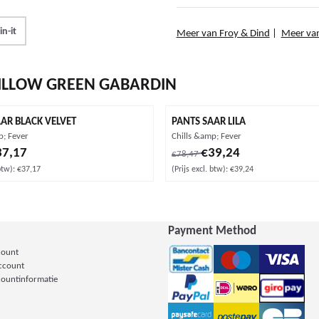
in-it
Meer van Froy & Dind
|
Meer va
ILLOW GREEN GABARDIN
AR BLACK VELVET
PANTS SAAR LILA
Merk:
p; Fever
Chills &amp; Fever
 voor 37,17, exclusief btw: 37,17
Van 78,47 voor 39,24, exclusief b
37,17
€39,24
€78,47
btw):
€37,17
(Prijs excl. btw):
€39,24
Payment Method
count
Account
countinformatie