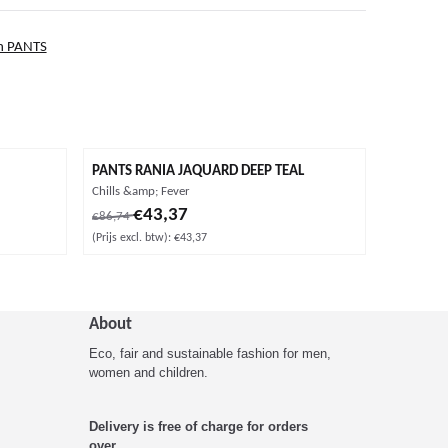
n PANTS
PANTS RANIA JAQUARD DEEP TEAL
Merk:
Chills &amp; Fever
tw: 39,24
Van 86,74 voor 43,37, exclusief btw: 43,37
€43,37
€86,74
(Prijs excl. btw):
€43,37
About
Eco, fair and sustainable fashion for men,
women and children.
Delivery is free of charge for orders
over