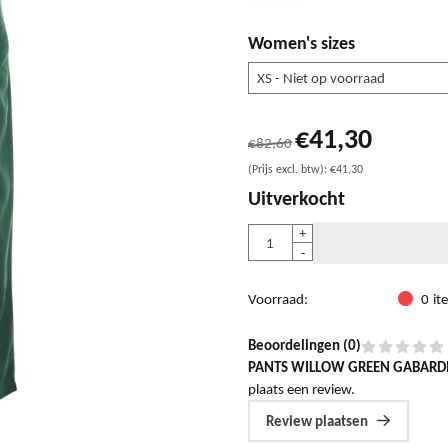
Women's sizes
€
41,30
€
82,60
(Prijs excl. btw):
€
41,30
Uitverkocht
Aantal
+
-
Voorraad:
0
it
Beoordelingen (
0
)
PANTS WILLOW GREEN GABARD
plaats een review.
Review plaatsen