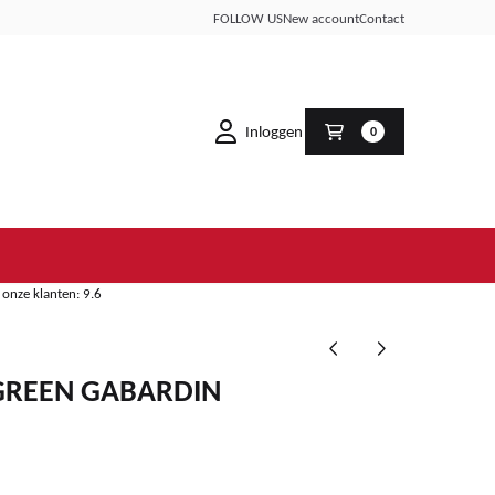
FOLLOW US
New account
Contact
Inloggen
0
onze klanten: 9.6
GREEN GABARDIN