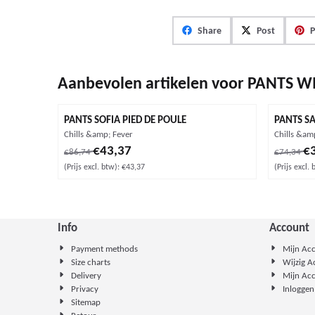
Share
Post
P
Aanbevolen artikelen voor
PANTS W
PANTS SOFIA PIED DE POULE
PANTS SA
Merk:
Merk:
Chills &amp; Fever
Chills &am
Van 86,74 voor 43,37, exclusief btw: 43,37
Van 74,34
€43,37
€
€86,74
€74,34
(Prijs excl. btw):
€43,37
(Prijs excl. 
Info
Account
Payment methods
Mijn Ac
Size charts
Wijzig 
Delivery
Mijn Ac
Privacy
Inloggen
Sitemap