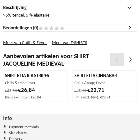
Beschrijving
95% tencel, 5 % elastane
Beoordelingen (
0
)
Meer van Chills & Fever
|
Meer van T-SHIRTS
Aanbevolen artikelen voor
SHIRT
JACQUELINE MEDIEVAL
SHIRT ETTA RIB STRIPES
SHIRT ETTA CINNABAR
Merk:
Merk:
Chills &amp; Fever
Chills &amp; Fever
Van 53,68 voor 26,84, exclusief btw: 26,84
Van 45,41 voor 22,71, exclusief b
€26,84
€22,71
€53,68
€45,41
(Prijs excl. btw):
€26,84
(Prijs excl. btw):
€22,71
Info
Payment methods
Size charts
Delivery