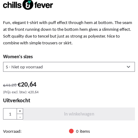
Fun, elegant t-shirt with puff effect through hem at bottom. The seam
at the front running down to the bottom hem gives a slimming effect.
Soft quality due to tencel but just as strong as polyester. Nice to
combine with simple trousers or skirt.
Women's sizes
€
20,64
€
41,28
(Prijs excl. btw):
€
20,64
Uitverkocht
Aantal
+
In winkelwagen
-
Voorraad:
0
items