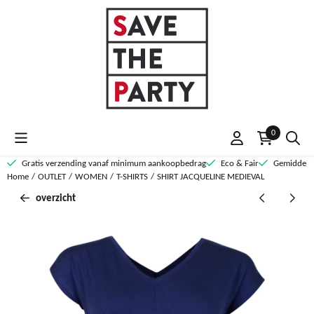
Cookievoorkeuren zijn momenteel gesloten.
0
Gratis verzending vanaf minimum aankoopbedrag
Eco & Fair
Gemiddelde
Home
/
OUTLET
/
WOMEN
/
T-SHIRTS
/
SHIRT JACQUELINE MEDIEVAL
overzicht